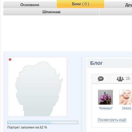
Блог
( 0 )
Основное
Др
Шпионаж
Блог
16
*Алмера*
1kisa1
Посмотреть ещё
Портрет заполнен на 62 %