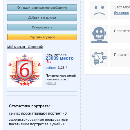
BooBoo
Carolin
Этот блог
Отправить приватное сообщение
блогеров
.
Добавить в друзья
Игнорировать
Kathrin
KissNe
Посетит
Сделать подарок
Мой малыш - Основной
Mora
Nata1
популярность:
Посмотре
23089 место
-8 ↓
рейтинг
1126
?
Привилегированный
пользователь
6
OleOka
Olushka
уровня
Статистика портрета:
Taisiya
VREMI
сейчас просматривают портрет - 0
зарегистрированные пользователи
посетившие портрет за 7 дней - 0